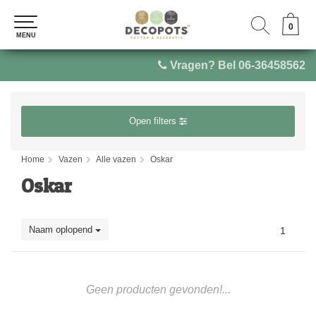
0
0
MENU
MENU
Vragen? Bel 06-36458562
Open filters
Home
Vazen
Alle vazen
Oskar
Oskar
Naam oplopend
1
Geen producten gevonden!...