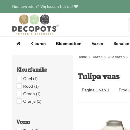
Niet tevreden? Wij lossen het op!
Kleuren
Bloempotten
Vazen
Schalen
Home
Vazen
Alle vazen
Kleurfamilie
Tulipa vaas
Geel
(1)
Rood
(1)
Pagina 1 van 1
|
Produ
Groen
(1)
Oranje
(1)
Vorm