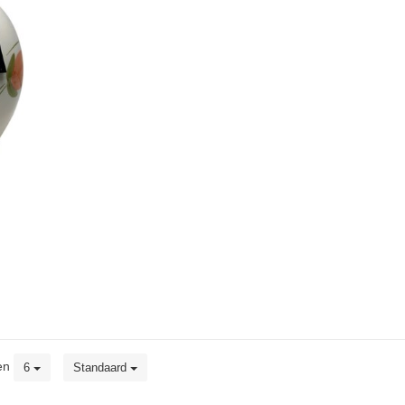
en
6
Standaard