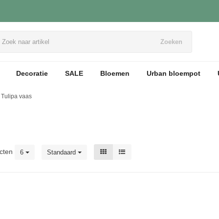
Zoeken
Decoratie
SALE
Bloemen
Urban bloempot
Tulipa vaas
cten
6
Standaard