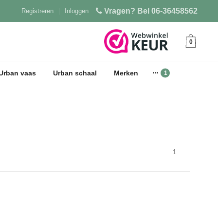
Vragen? Bel 06-36458562
Registreren
|
Inloggen
0
Urban vaas
Urban schaal
Merken
1