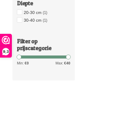
Diepte
20-30 cm
(1)
30-40 cm
(1)
Filter op
prijscategorie
9,3
Min:
€
0
Max:
€
40