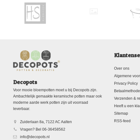
Klantense
Over ons
Algemene voo
Decopots
Privacy Policy
Voor mooie bloempotten moet u bij Decopots zijn.
Betaalmethod
Ambachtelijk gemaakte keramische potten maar ook
Verzenden & re
moderne aarde werk potten zijn uit voorraad
Heeft u een kla
leverbaar.
Sitemap
RSS-feed
Zuiderlaan 8a, 7122 AC Aalten
Vragen? Bel 06-36458562
info@decopots.nl