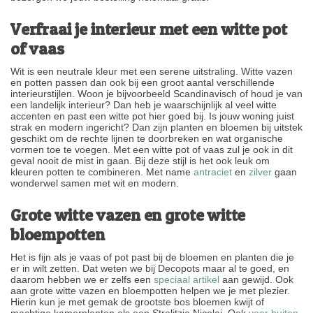
Verfraai je interieur met een witte pot
of vaas
Wit is een neutrale kleur met een serene uitstraling. Witte vazen
en potten passen dan ook bij een groot aantal verschillende
interieurstijlen. Woon je bijvoorbeeld Scandinavisch of houd je van
een landelijk interieur? Dan heb je waarschijnlijk al veel witte
accenten en past een witte pot hier goed bij. Is jouw woning juist
strak en modern ingericht? Dan zijn planten en bloemen bij uitstek
geschikt om de rechte lijnen te doorbreken en wat organische
vormen toe te voegen. Met een witte pot of vaas zul je ook in dit
geval nooit de mist in gaan. Bij deze stijl is het ook leuk om
kleuren potten te combineren. Met name
antraciet
en
zilver
gaan
wonderwel samen met wit en modern.
Grote witte vazen en grote witte
bloempotten
Het is fijn als je vaas of pot past bij de bloemen en planten die je
er in wilt zetten. Dat weten we bij Decopots maar al te goed, en
daarom hebben we er zelfs een
speciaal artikel
aan gewijd. Ook
aan grote witte vazen en bloempotten helpen we je met plezier.
Hierin kun je met gemak de grootste bos bloemen kwijt of
machtige kamerplanten als een Strelitzia Nicolai. Ook
voor buiten