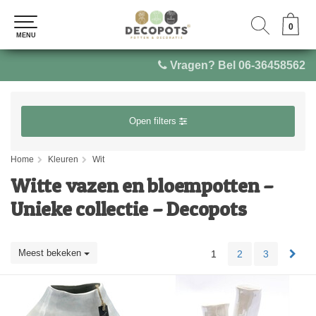
0
0
MENU
MENU
Vragen? Bel 06-36458562
Open filters
Home
Kleuren
Wit
Witte vazen en bloempotten –
Unieke collectie – Decopots
Meest bekeken
1
2
3