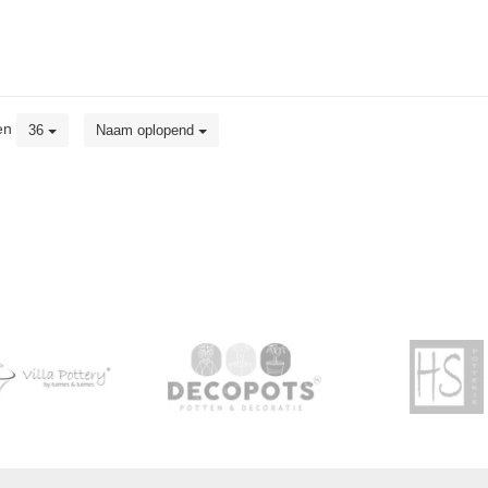
en
36
Naam oplopend