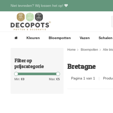
Niet tevreden? Wij lossen het op!
Kleuren
Bloempotten
Vazen
Schalen
Home
Bloempotten
Alle b
Filter op
Bretagne
prijscategorie
Pagina 1 van 1
|
Produ
Min:
€
0
Max:
€
5