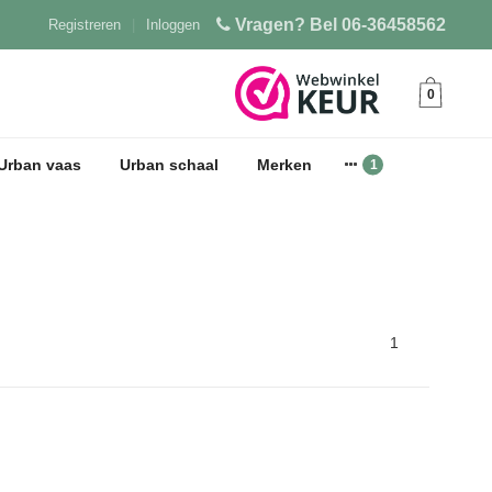
Vragen? Bel 06-36458562
Registreren
|
Inloggen
0
Urban vaas
Urban schaal
Merken
1