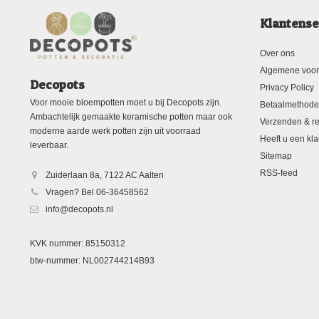
Klantense
Over ons
Algemene voo
Decopots
Privacy Policy
Voor mooie bloempotten moet u bij Decopots zijn.
Betaalmethod
Ambachtelijk gemaakte keramische potten maar ook
Verzenden & re
moderne aarde werk potten zijn uit voorraad
Heeft u een kla
leverbaar.
Sitemap
RSS-feed
Zuiderlaan 8a, 7122 AC Aalten
Vragen? Bel 06-36458562
info@decopots.nl
KVK nummer: 85150312
btw-nummer: NL002744214B93