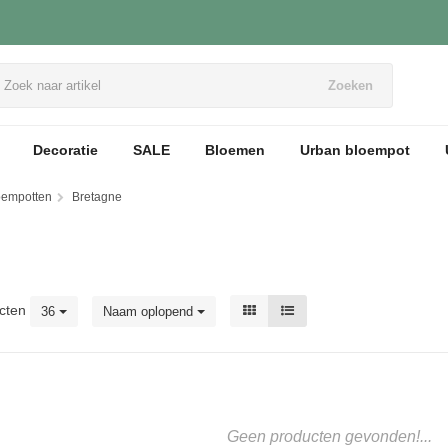
Zoeken
Decoratie
SALE
Bloemen
Urban bloempot
loempotten
Bretagne
cten
36
Naam oplopend
Geen producten gevonden!...