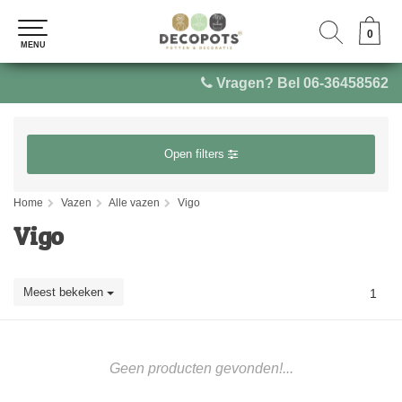
0
0
MENU
MENU
Vragen? Bel 06-36458562
Open filters
Home
Vazen
Alle vazen
Vigo
Vigo
Meest bekeken
1
Geen producten gevonden!...