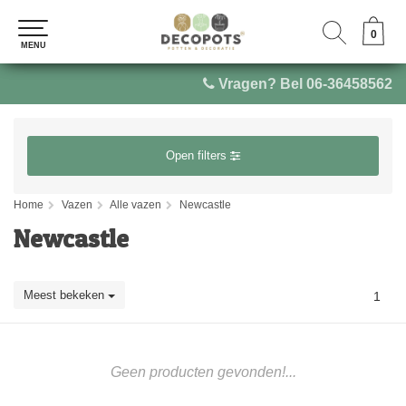
0
0
MENU
MENU
Vragen? Bel 06-36458562
Open filters
Home
Vazen
Alle vazen
Newcastle
Newcastle
Meest bekeken
1
Geen producten gevonden!...