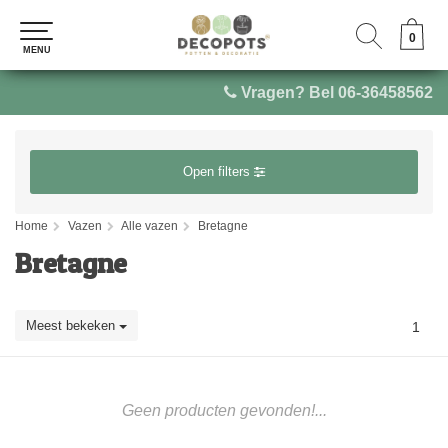
0
0
MENU
MENU
Vragen? Bel 06-36458562
Open filters
Home
Vazen
Alle vazen
Bretagne
Bretagne
Meest bekeken
1
Geen producten gevonden!...