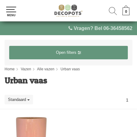
0
0
MENU
MENU
Vragen? Bel 06-36458562
Open filters
Home
Vazen
Alle vazen
Urban vaas
Urban vaas
Standaard
1