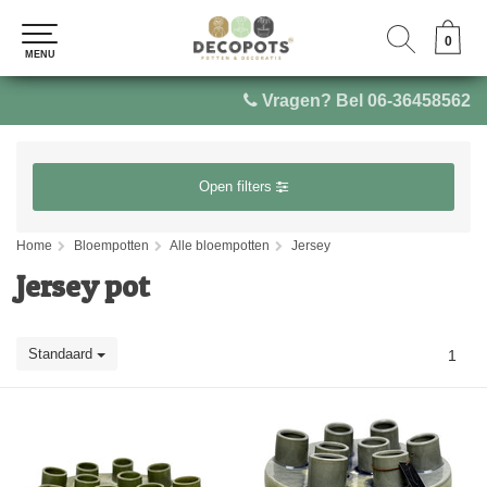
0
0
MENU
MENU
Vragen? Bel 06-36458562
Open filters
Home
Bloempotten
Alle bloempotten
Jersey
Jersey pot
Standaard
1