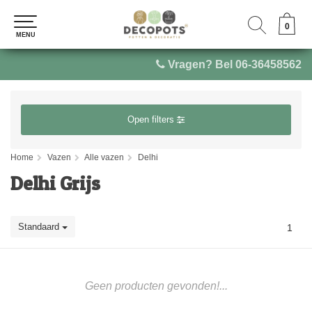
0
0
MENU
MENU
Vragen? Bel 06-36458562
Open filters
Home
Vazen
Alle vazen
Delhi
Delhi Grijs
Standaard
1
Geen producten gevonden!...