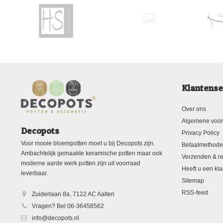
Klantense
Over ons
Algemene voo
Decopots
Privacy Policy
Voor mooie bloempotten moet u bij Decopots zijn.
Betaalmethod
Ambachtelijk gemaakte keramische potten maar ook
Verzenden & re
moderne aarde werk potten zijn uit voorraad
Heeft u een kla
leverbaar.
Sitemap
RSS-feed
Zuiderlaan 8a, 7122 AC Aalten
Vragen? Bel 06-36458562
info@decopots.nl