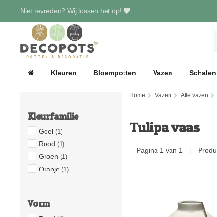
Niet tevreden? Wij lossen het op!
Kleuren
Bloempotten
Vazen
Schalen
Home
Vazen
Alle vazen
Kleurfamilie
Tulipa vaas
Geel
(1)
Rood
(1)
Pagina 1 van 1
|
Produ
Groen
(1)
Oranje
(1)
Vorm