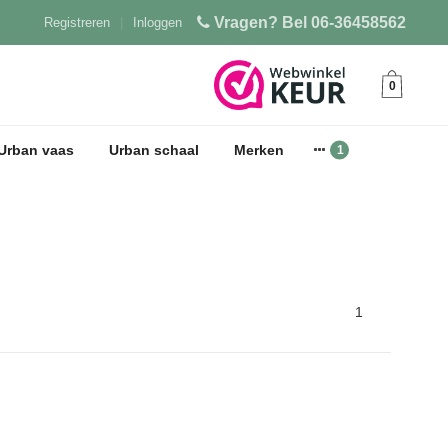
Vragen? Bel 06-36458562
Registreren
|
Inloggen
0
Urban vaas
Urban schaal
Merken
1