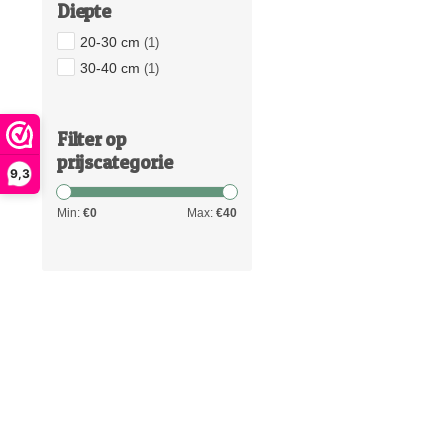
Diepte
20-30 cm
(1)
30-40 cm
(1)
Filter op
prijscategorie
9,3
Min:
€
0
Max:
€
40