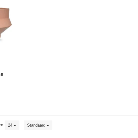
ze
en
24
Standaard