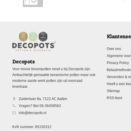
Klantense
Over ons
Algemene voo
Decopots
Privacy Policy
Voor mooie bloempotten moet u bij Decopots zijn.
Betaalmethod
Ambachtelijk gemaakte keramische potten maar ook
Verzenden & re
moderne aarde werk potten zijn uit voorraad
Heeft u een kla
leverbaar.
Sitemap
RSS-feed
Zuiderlaan 8a, 7122 AC Aalten
Vragen? Bel 06-36458562
info@decopots.nl
KVK nummer: 85150312