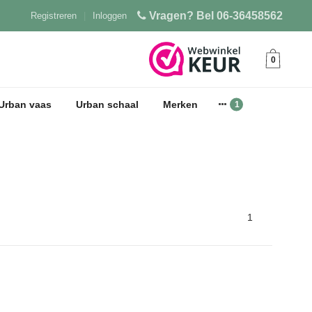
Vragen? Bel 06-36458562
Registreren
|
Inloggen
0
Urban vaas
Urban schaal
Merken
1