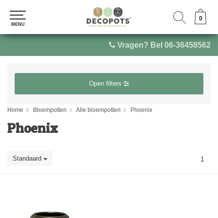
0
0
MENU
MENU
Vragen? Bel 06-36458562
Open filters
Home
Bloempotten
Alle bloempotten
Phoenix
Phoenix
Standaard
1