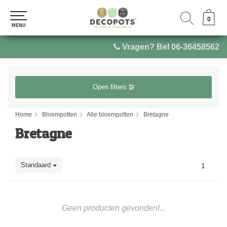
0
0
MENU
MENU
Vragen? Bel 06-36458562
Open filters
Home
Bloempotten
Alle bloempotten
Bretagne
Bretagne
Standaard
1
Geen producten gevonden!...