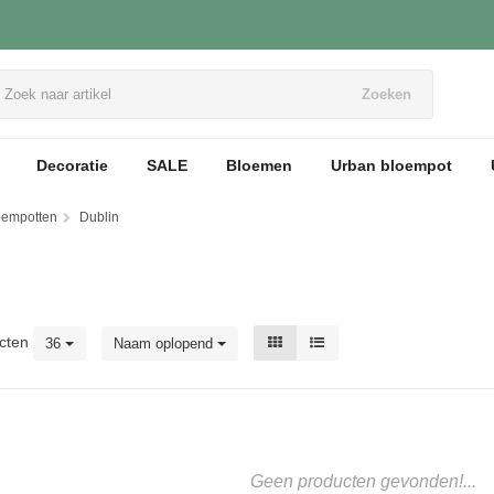
Zoeken
Decoratie
SALE
Bloemen
Urban bloempot
loempotten
Dublin
cten
36
Naam oplopend
Geen producten gevonden!...