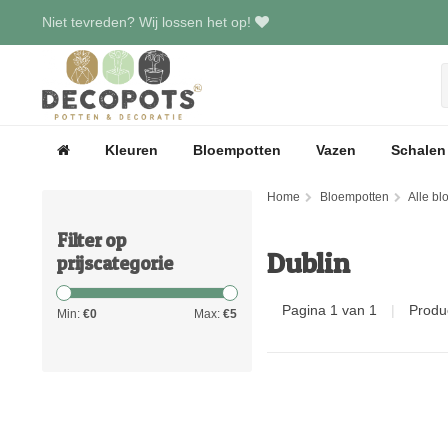
Niet tevreden? Wij lossen het op!
Kleuren
Bloempotten
Vazen
Schalen
Home
Bloempotten
Alle b
Filter op
Dublin
prijscategorie
Pagina 1 van 1
|
Produ
Min:
€
0
Max:
€
5