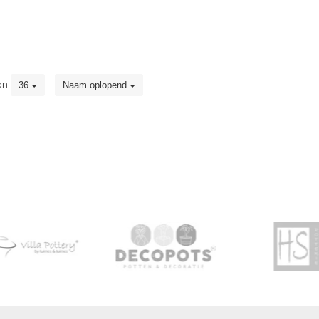
en
36
Naam oplopend