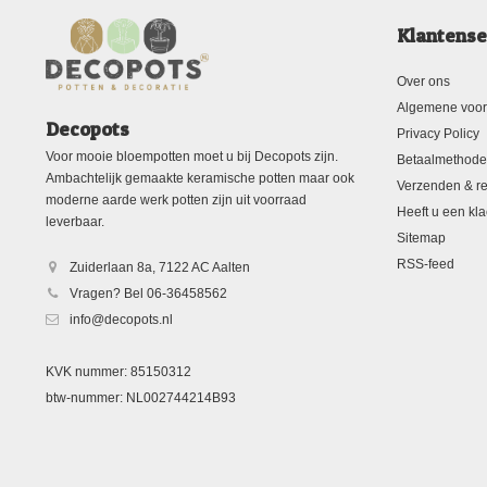
Klantense
Over ons
Algemene voo
Decopots
Privacy Policy
Voor mooie bloempotten moet u bij Decopots zijn.
Betaalmethod
Ambachtelijk gemaakte keramische potten maar ook
Verzenden & re
moderne aarde werk potten zijn uit voorraad
Heeft u een kla
leverbaar.
Sitemap
RSS-feed
Zuiderlaan 8a, 7122 AC Aalten
Vragen? Bel 06-36458562
info@decopots.nl
KVK nummer: 85150312
btw-nummer: NL002744214B93