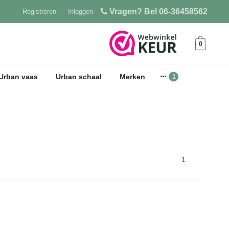
Vragen? Bel 06-36458562
Registreren
|
Inloggen
0
Urban vaas
Urban schaal
Merken
1