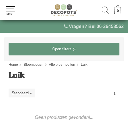
0
0
MENU
MENU
Vragen? Bel 06-36458562
Open filters
Home
Bloempotten
Alle bloempotten
Luik
Luik
Standaard
1
Geen producten gevonden!...