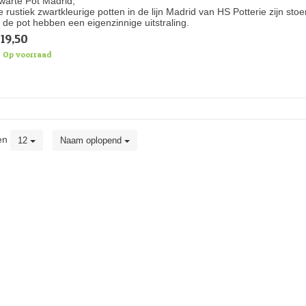
warte Pot Madrid,
e rustiek zwartkleurige potten in de lijn Madrid van HS Potterie zijn st
n de pot hebben een eigenzinnige uitstraling.
19,50
Op voorraad
en
12
Naam oplopend