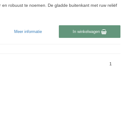
oer en robuust te noemen. De gladde buitenkant met ruw reliëf
Meer informatie
In winkelwagen
1