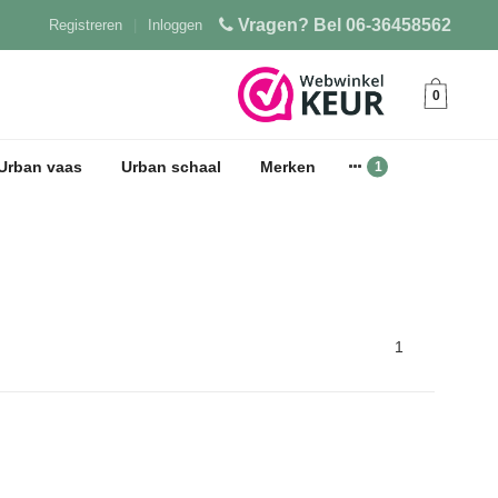
Vragen? Bel 06-36458562
Registreren
|
Inloggen
0
Urban vaas
Urban schaal
Merken
1