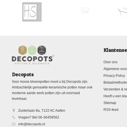
Klantense
Over ons
Algemene voo
Decopots
Privacy Policy
Voor mooie bloempotten moet u bij Decopots zijn.
Betaalmethod
Ambachtelijk gemaakte keramische potten maar ook
Verzenden & re
moderne aarde werk potten zijn uit voorraad
Heeft u een kla
leverbaar.
Sitemap
RSS-feed
Zuiderlaan 8a, 7122 AC Aalten
Vragen? Bel 06-36458562
info@decopots.nl