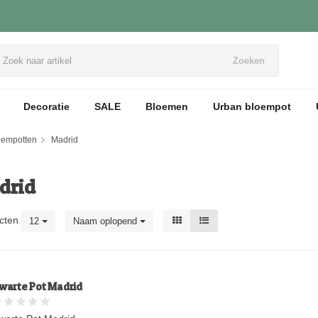
Zoeken
Decoratie
SALE
Bloemen
Urban bloempot
loempotten
Madrid
drid
cten
12
Naam oplopend
warte Pot Madrid