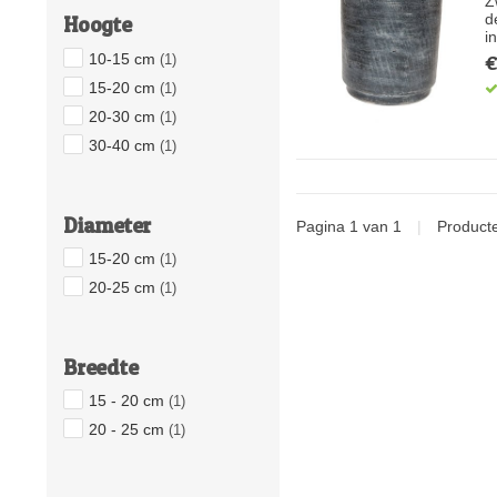
Z
d
Hoogte
i
10-15 cm
€
(1)
15-20 cm
(1)
20-30 cm
(1)
30-40 cm
(1)
Diameter
Pagina 1 van 1
|
Product
15-20 cm
(1)
20-25 cm
(1)
Breedte
15 - 20 cm
(1)
20 - 25 cm
(1)