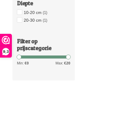
Diepte
10-20 cm
(1)
20-30 cm
(1)
Filter op
prijscategorie
9,3
Min:
€
0
Max:
€
20