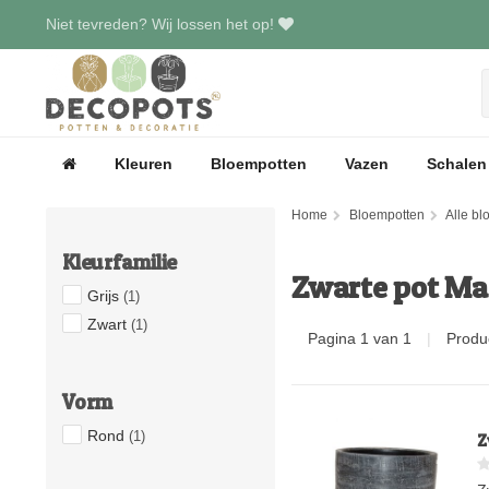
Niet tevreden? Wij lossen het op!
Kleuren
Bloempotten
Vazen
Schalen
Home
Bloempotten
Alle b
Kleurfamilie
Zwarte pot Ma
Grijs
(1)
Zwart
(1)
Pagina 1 van 1
|
Produ
Vorm
Rond
(1)
Z