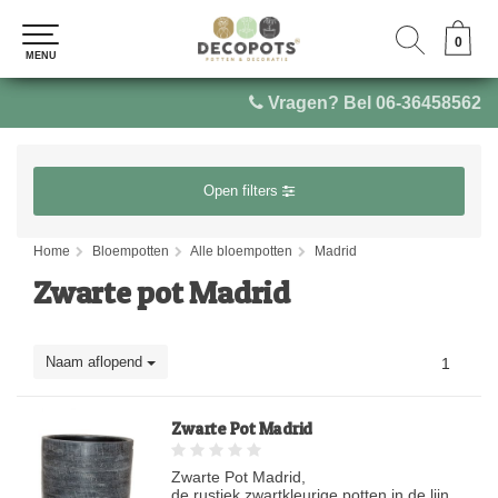
0
0
MENU
MENU
Vragen? Bel 06-36458562
Open filters
Home
Bloempotten
Alle bloempotten
Madrid
Zwarte pot Madrid
Naam aflopend
1
Zwarte Pot Madrid
Zwarte Pot Madrid,
de rustiek zwartkleurige potten in de lijn