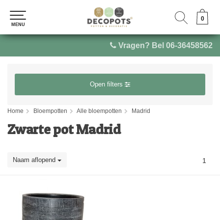
0
0
MENU
MENU
Vragen? Bel 06-36458562
Open filters
Home
Bloempotten
Alle bloempotten
Madrid
Zwarte pot Madrid
Naam aflopend
1