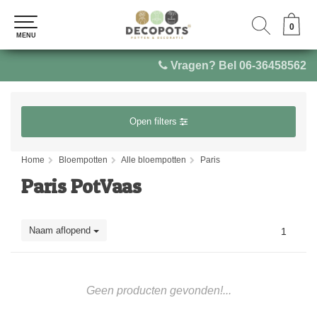
0
0
MENU
MENU
Vragen? Bel 06-36458562
Open filters
Home
Bloempotten
Alle bloempotten
Paris
Paris PotVaas
Naam aflopend
1
Geen producten gevonden!...