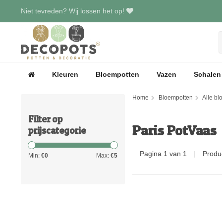
Niet tevreden? Wij lossen het op!
Kleuren
Bloempotten
Vazen
Schalen
Home
Bloempotten
Alle b
Filter op
Paris PotVaas
prijscategorie
Pagina 1 van 1
|
Produ
Min:
€
0
Max:
€
5