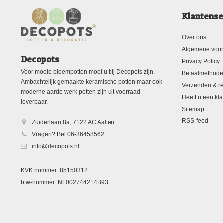
Klantense
Over ons
Algemene voo
Decopots
Privacy Policy
Voor mooie bloempotten moet u bij Decopots zijn.
Betaalmethod
Ambachtelijk gemaakte keramische potten maar ook
Verzenden & re
moderne aarde werk potten zijn uit voorraad
Heeft u een kla
leverbaar.
Sitemap
RSS-feed
Zuiderlaan 8a, 7122 AC Aalten
Vragen? Bel 06-36458562
info@decopots.nl
KVK nummer: 85150312
btw-nummer: NL002744214B93