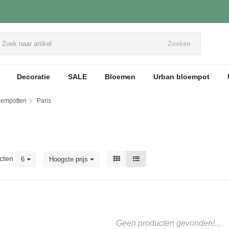
Zoeken
Decoratie
SALE
Bloemen
Urban bloempot
loempotten
Paris
cten
6
Hoogste prijs
Geen producten gevonden!...