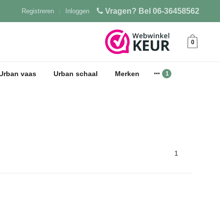
Vragen? Bel 06-36458562
Registreren
|
Inloggen
0
Urban vaas
Urban schaal
Merken
1