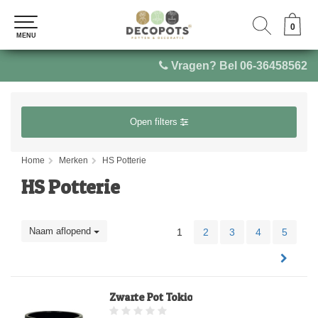
0
0
MENU
MENU
Vragen? Bel 06-36458562
Open filters
Home
Merken
HS Potterie
HS Potterie
Naam aflopend
1
2
3
4
5
Zwarte Pot Tokio