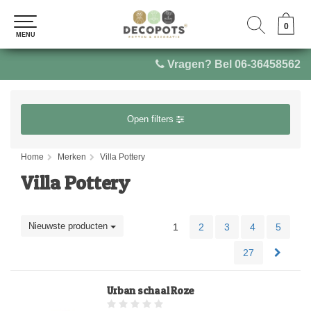
0
0
MENU
MENU
Vragen? Bel 06-36458562
Open filters
Home
Merken
Villa Pottery
Villa Pottery
Nieuwste producten
1
2
3
4
5
27
Urban schaal Roze