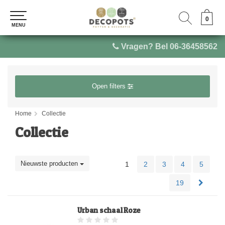
0
0
MENU
MENU
Vragen? Bel 06-36458562
Open filters
Home
Collectie
Collectie
Nieuwste producten
1
2
3
4
5
19
Urban schaal Roze