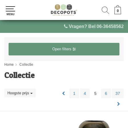
0
0
MENU
MENU
Vragen? Bel 06-36458562
Open filters
Home
Collectie
Collectie
Hoogste prijs
1
4
5
6
37