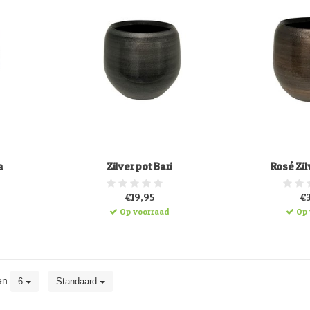
a
Zilver pot Bari
Rosé Zil
€19,95
€
Op voorraad
Op 
en
6
Standaard