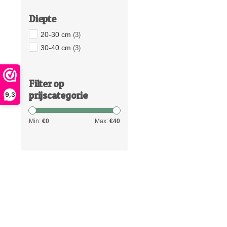
Diepte
20-30 cm
(3)
30-40 cm
(3)
Filter op
prijscategorie
9,3
Min:
€
0
Max:
€
40