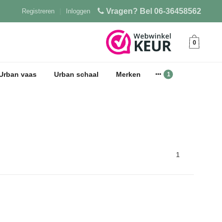
Vragen? Bel 06-36458562
Registreren
|
Inloggen
0
Urban vaas
Urban schaal
Merken
1