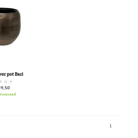
ver pot Bari
39,50
voorraad
1