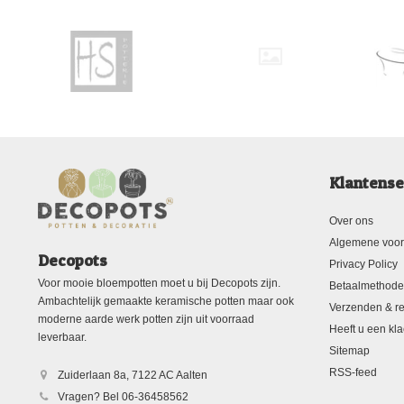
Klantense
Over ons
Algemene voo
Decopots
Privacy Policy
Voor mooie bloempotten moet u bij Decopots zijn.
Betaalmethod
Ambachtelijk gemaakte keramische potten maar ook
Verzenden & re
moderne aarde werk potten zijn uit voorraad
Heeft u een kla
leverbaar.
Sitemap
RSS-feed
Zuiderlaan 8a, 7122 AC Aalten
Vragen? Bel 06-36458562