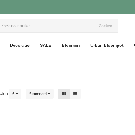
Zoeken
Decoratie
SALE
Bloemen
Urban bloempot
cten
6
Standaard