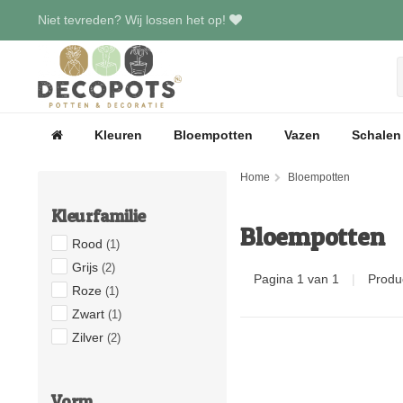
Niet tevreden? Wij lossen het op!
Kleuren
Bloempotten
Vazen
Schalen
Home
Bloempotten
Kleurfamilie
Bloempotten
Rood
(1)
Grijs
(2)
Pagina 1 van 1
|
Produ
Roze
(1)
Zwart
(1)
Zilver
(2)
Vorm