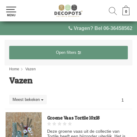
0
0
MENU
MENU
Vragen? Bel 06-36458562
Open filters
Home
Vazen
Vazen
Meest bekeken
1
Groene Vaas Tortile 10x18
Deze groene vaas uit de collectie van
Tortile heeft een bijzonder uiterlijk. Het is