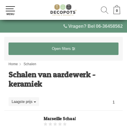
0
0
MENU
MENU
Vragen? Bel 06-36458562
Open filters
Home
Schalen
Schalen van aardewerk -
keramiek
Laagste prijs
1
Marseille Schaal