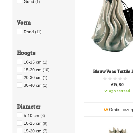
Goud
(1)
Vorm
Rond
(11)
Hoogte
10-15 cm
(1)
15-20 cm
(10)
Blauw Vaas Tortile 
20-30 cm
(1)
€14,80
30-40 cm
(1)
Op voorraad
Diameter
Gratis bezor
5-10 cm
(3)
10-15 cm
(9)
15-20 cm
(7)