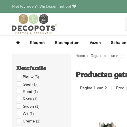
Niet tevreden? Wij lossen het op!
Kleuren
Bloempotten
Vazen
Schalen
Home
Tags
blauwe vaas
Kleurfamilie
Producten get
Blauw
(5)
Geel
(1)
Pagina 1 van 2
|
Produ
Rood
(1)
Roze
(1)
Groen
(1)
Wit
(1)
Crème
(1)