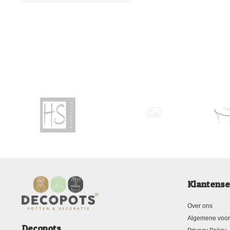
Klantense
Over ons
Algemene voo
Decopots