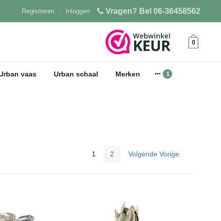
Vragen? Bel 06-36458562
Registreren
|
Inloggen
0
Urban vaas
Urban schaal
Merken
1
2
Volgende Vorige