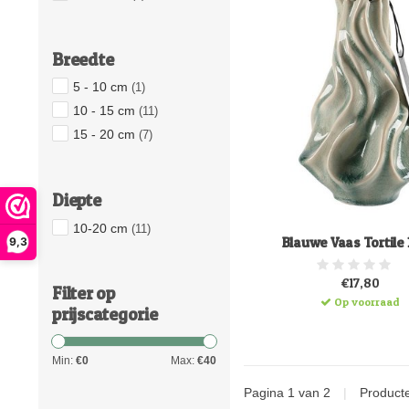
Breedte
5 - 10 cm
(1)
10 - 15 cm
(11)
15 - 20 cm
(7)
Diepte
10-20 cm
(11)
Blauwe Vaas Tortile 
9,3
€17,80
Filter op
Op voorraad
prijscategorie
Min:
€
0
Max:
€
40
Pagina 1 van 2
|
Product