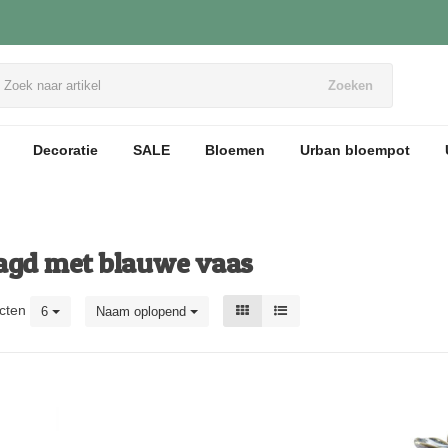
Zoeken
Decoratie
SALE
Bloemen
Urban bloempot
agd met blauwe vaas
cten
6
Naam oplopend