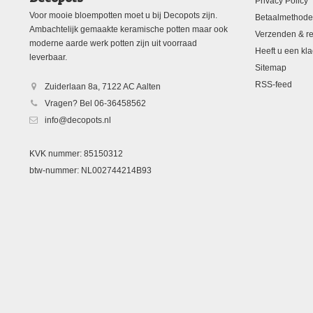
Privacy Policy
Voor mooie bloempotten moet u bij Decopots zijn.
Betaalmethod
Ambachtelijk gemaakte keramische potten maar ook
Verzenden & re
moderne aarde werk potten zijn uit voorraad
Heeft u een kla
leverbaar.
Sitemap
RSS-feed
Zuiderlaan 8a, 7122 AC Aalten
Vragen? Bel 06-36458562
info@decopots.nl
KVK nummer: 85150312
btw-nummer: NL002744214B93