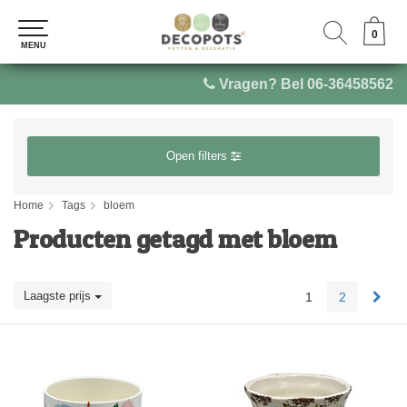
0
0
MENU
MENU
Vragen? Bel 06-36458562
Open filters
Home
Tags
bloem
Producten getagd met bloem
Laagste prijs
1
2