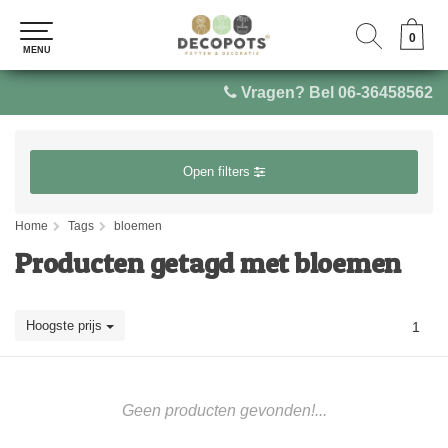
0
0
MENU
MENU
Vragen? Bel 06-36458562
Open filters
Home
Tags
bloemen
Producten getagd met bloemen
Hoogste prijs
1
Geen producten gevonden!...