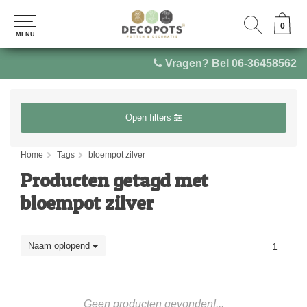
0
0
MENU
MENU
Vragen? Bel 06-36458562
Open filters
Home
Tags
bloempot zilver
Producten getagd met
bloempot zilver
Naam oplopend
1
Geen producten gevonden!...