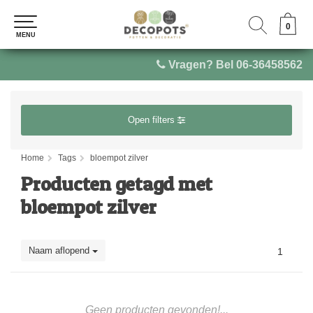
0
0
MENU
MENU
Vragen? Bel 06-36458562
Open filters
Home
Tags
bloempot zilver
Producten getagd met
bloempot zilver
Naam aflopend
1
Geen producten gevonden!...