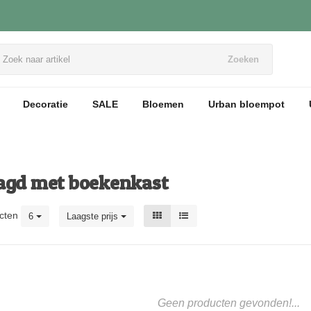
Zoeken
Decoratie
SALE
Bloemen
Urban bloempot
agd met boekenkast
cten
6
Laagste prijs
Geen producten gevonden!...