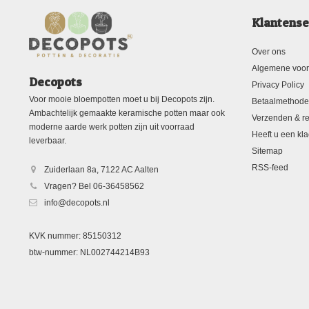
Klantense
Over ons
Algemene voo
Decopots
Privacy Policy
Voor mooie bloempotten moet u bij Decopots zijn.
Betaalmethod
Ambachtelijk gemaakte keramische potten maar ook
Verzenden & re
moderne aarde werk potten zijn uit voorraad
Heeft u een kla
leverbaar.
Sitemap
RSS-feed
Zuiderlaan 8a, 7122 AC Aalten
Vragen? Bel 06-36458562
info@decopots.nl
KVK nummer: 85150312
btw-nummer: NL002744214B93