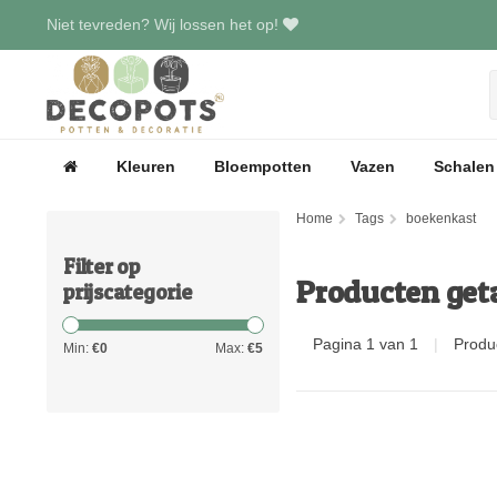
Niet tevreden? Wij lossen het op!
Kleuren
Bloempotten
Vazen
Schalen
Home
Tags
boekenkast
Filter op
Producten get
prijscategorie
Pagina 1 van 1
|
Produ
Min:
€
0
Max:
€
5