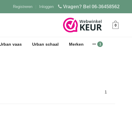
Vragen? Bel 06-36458562
Registreren
|
Inloggen
0
Urban vaas
Urban schaal
Merken
1