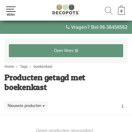
0
0
MENU
MENU
Vragen? Bel 06-36458562
Open filters
Home
Tags
boekenkast
Producten getagd met
boekenkast
Nieuwste producten
1
Geen producten gevonden!...