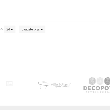
en
24
Laagste prijs