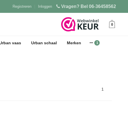
Vragen? Bel 06-36458562
Registreren
|
Inloggen
0
Urban vaas
Urban schaal
Merken
1