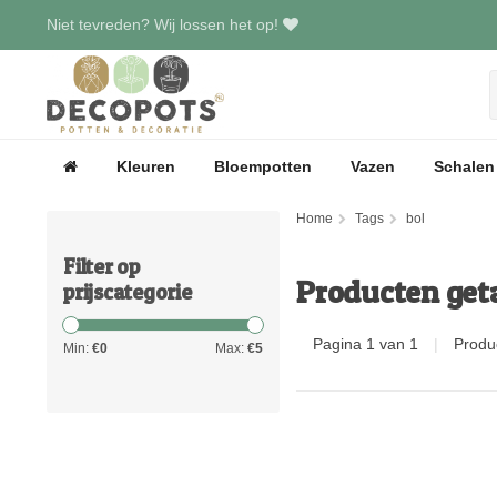
Niet tevreden? Wij lossen het op!
Kleuren
Bloempotten
Vazen
Schalen
Home
Tags
bol
Filter op
Producten get
prijscategorie
Pagina 1 van 1
|
Produ
Min:
€
0
Max:
€
5