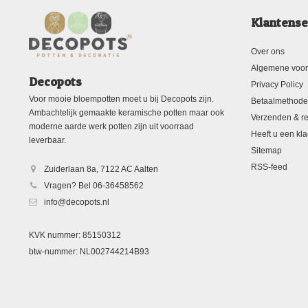
Klantense
Over ons
Algemene voo
Decopots
Privacy Policy
Voor mooie bloempotten moet u bij Decopots zijn.
Betaalmethod
Ambachtelijk gemaakte keramische potten maar ook
Verzenden & re
moderne aarde werk potten zijn uit voorraad
Heeft u een kla
leverbaar.
Sitemap
RSS-feed
Zuiderlaan 8a, 7122 AC Aalten
Vragen? Bel 06-36458562
info@decopots.nl
KVK nummer: 85150312
btw-nummer: NL002744214B93