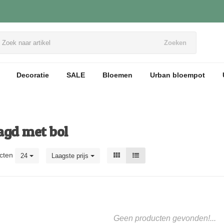
Zoeken
Decoratie
SALE
Bloemen
Urban bloempot
agd met bol
cten
24
Laagste prijs
Geen producten gevonden!...