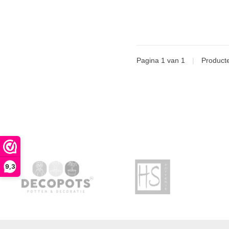
Pagina 1 van 1
|
Product
9,3