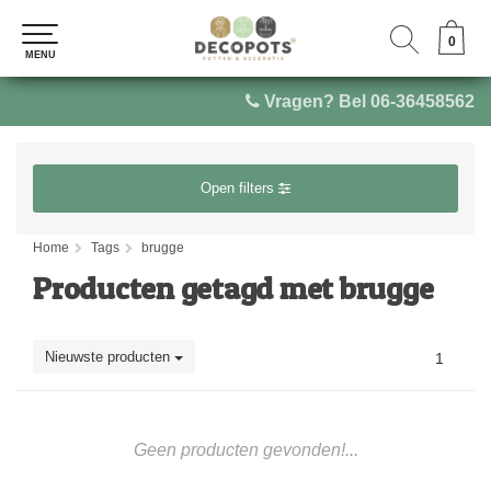
0
0
MENU
MENU
Vragen? Bel 06-36458562
Open filters
Home
Tags
brugge
Producten getagd met brugge
Nieuwste producten
1
Geen producten gevonden!...