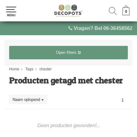
0
0
MENU
MENU
Vragen? Bel 06-36458562
Open filters
Home
Tags
chester
Producten getagd met chester
Naam oplopend
1
Geen producten gevonden!...