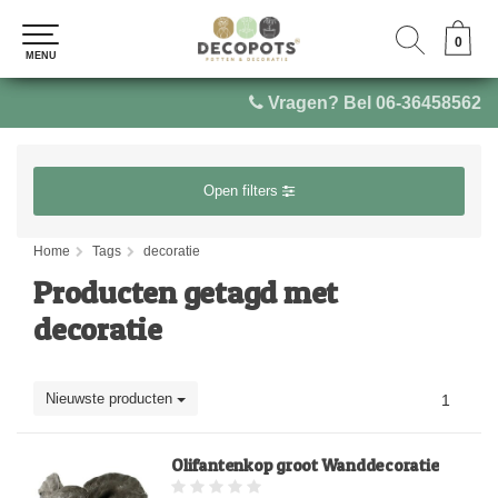
0
0
MENU
MENU
Vragen? Bel 06-36458562
Open filters
Home
Tags
decoratie
Producten getagd met
decoratie
Nieuwste producten
1
Olifantenkop groot Wanddecoratie