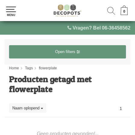
0
0
MENU
MENU
Vragen? Bel 06-36458562
Open filters
Home
Tags
flowerplate
Producten getagd met
flowerplate
Naam oplopend
1
Geen producten gevonden!...