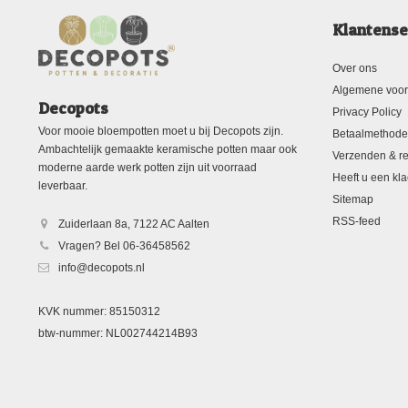
Klantense
Over ons
Algemene voo
Decopots
Privacy Policy
Voor mooie bloempotten moet u bij Decopots zijn.
Betaalmethod
Ambachtelijk gemaakte keramische potten maar ook
Verzenden & re
moderne aarde werk potten zijn uit voorraad
Heeft u een kla
leverbaar.
Sitemap
RSS-feed
Zuiderlaan 8a, 7122 AC Aalten
Vragen? Bel 06-36458562
info@decopots.nl
KVK nummer: 85150312
btw-nummer: NL002744214B93