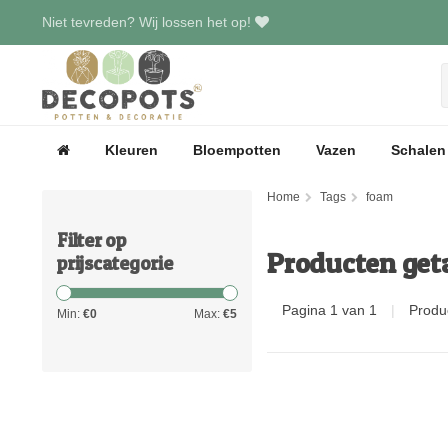
Niet tevreden? Wij lossen het op!
Kleuren
Bloempotten
Vazen
Schalen
Home
Tags
foam
Filter op
Producten get
prijscategorie
Pagina 1 van 1
|
Produ
Min:
€
0
Max:
€
5