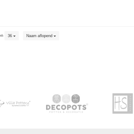
en
36
Naam aflopend