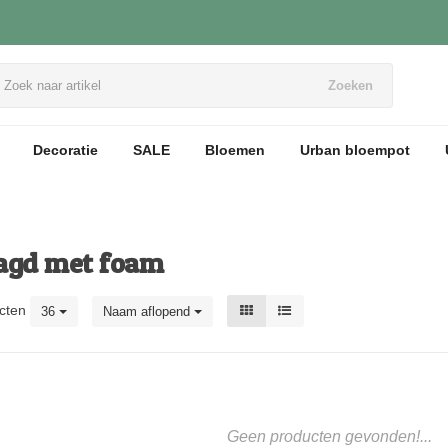
Zoeken
Decoratie
SALE
Bloemen
Urban bloempot
agd met foam
cten
36
Naam aflopend
Geen producten gevonden!...