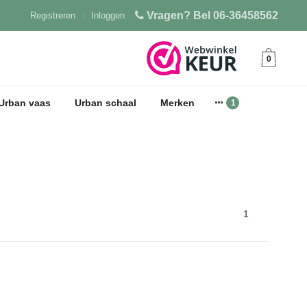
Vragen? Bel 06-36458562
Registreren
|
Inloggen
0
Urban vaas
Urban schaal
Merken
1