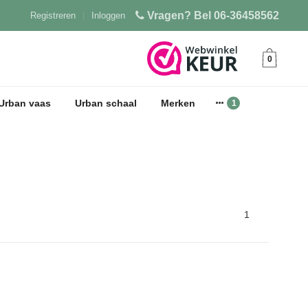
Vragen? Bel 06-36458562
Registreren
|
Inloggen
0
Urban vaas
Urban schaal
Merken
1