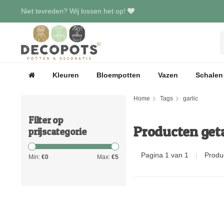
Niet tevreden? Wij lossen het op!
Kleuren
Bloempotten
Vazen
Schalen
Home
Tags
garlic
Filter op
Producten get
prijscategorie
Pagina 1 van 1
|
Produ
Min:
€
0
Max:
€
5