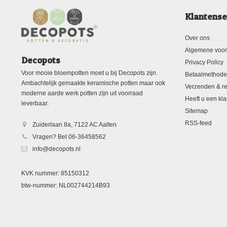
Klantense
Over ons
Algemene voo
Decopots
Privacy Policy
Voor mooie bloempotten moet u bij Decopots zijn.
Betaalmethod
Ambachtelijk gemaakte keramische potten maar ook
Verzenden & re
moderne aarde werk potten zijn uit voorraad
Heeft u een kla
leverbaar.
Sitemap
RSS-feed
Zuiderlaan 8a, 7122 AC Aalten
Vragen? Bel 06-36458562
info@decopots.nl
KVK nummer: 85150312
btw-nummer: NL002744214B93