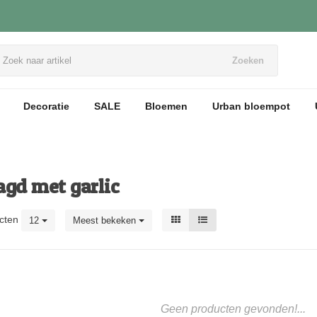
Zoeken
Decoratie
SALE
Bloemen
Urban bloempot
agd met garlic
cten
12
Meest bekeken
Geen producten gevonden!...