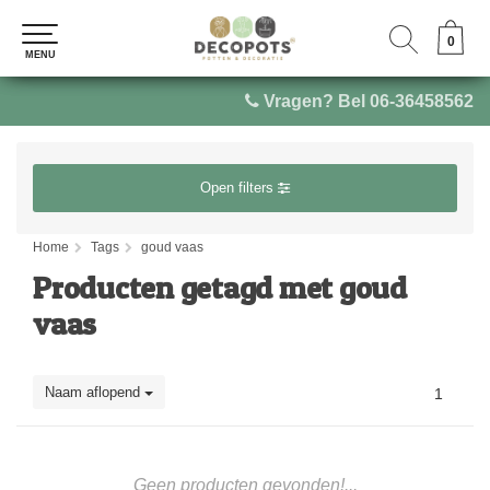
0
0
MENU
MENU
Vragen? Bel 06-36458562
Open filters
Home
Tags
goud vaas
Producten getagd met goud
vaas
Naam aflopend
1
Geen producten gevonden!...