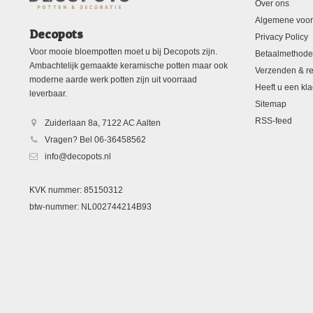
Over ons
Algemene voo
Decopots
Privacy Policy
Voor mooie bloempotten moet u bij Decopots zijn.
Betaalmethod
Ambachtelijk gemaakte keramische potten maar ook
Verzenden & re
moderne aarde werk potten zijn uit voorraad
Heeft u een kla
leverbaar.
Sitemap
RSS-feed
Zuiderlaan 8a, 7122 AC Aalten
Vragen? Bel 06-36458562
info@decopots.nl
KVK nummer: 85150312
btw-nummer: NL002744214B93