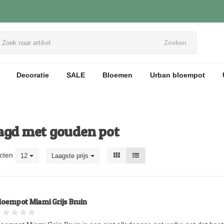
Zoeken
Decoratie
SALE
Bloemen
Urban bloempot
agd met gouden pot
cten
12
Laagste prijs
loempot Miami Grijs Bruin