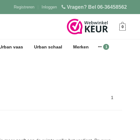
Vragen? Bel 06-36458562
Registreren
|
Inloggen
0
Urban vaas
Urban schaal
Merken
1