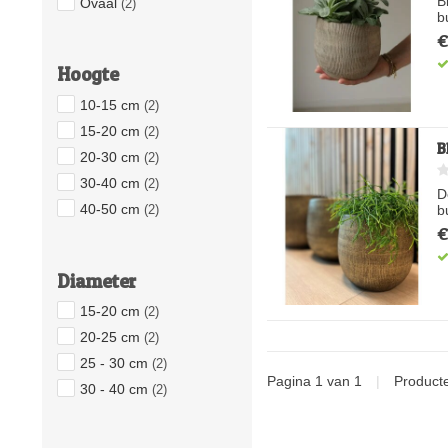
B
Ovaal
(2)
b
€
Hoogte
10-15 cm
(2)
15-20 cm
(2)
B
20-30 cm
(2)
30-40 cm
(2)
D
40-50 cm
b
(2)
€
Diameter
15-20 cm
(2)
20-25 cm
(2)
25 - 30 cm
(2)
Pagina 1 van 1
|
Product
30 - 40 cm
(2)