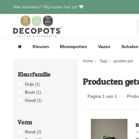
Niet tevreden? Wij lossen het op!
Kleuren
Bloempotten
Vazen
Schalen
Home
Tags
gouden pot
Kleurfamilie
Producten get
Grijs
(1)
Bruin
(1)
Pagina 1 van 1
|
Produ
Goud
(1)
Vorm
B
Rond
(2)