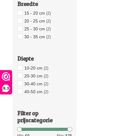
Breedte
15 - 20 cm
(2)
20 - 25 cm
(2)
25 - 30 cm
(2)
30 - 35 cm
(2)
Diepte
10-20 cm
(2)
20-30 cm
(2)
30-40 cm
(2)
9,3
40-50 cm
(2)
Filter op
prijscategorie
Min:
€
0
Max:
€
25