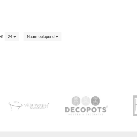
en
24
Naam oplopend