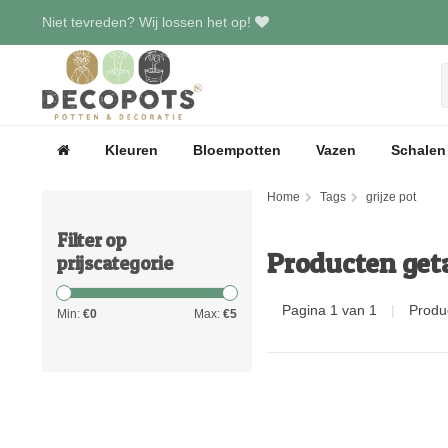
Niet tevreden? Wij lossen het op!
Kleuren
Bloempotten
Vazen
Schalen
Home
Tags
grijze pot
Filter op
Producten geta
prijscategorie
Pagina 1 van 1
|
Produ
Min:
€
0
Max:
€
5