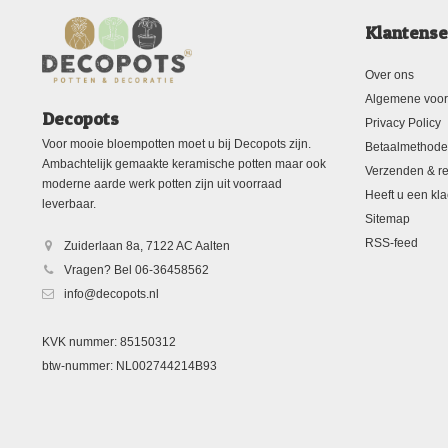
Klantense
Over ons
Algemene voo
Decopots
Privacy Policy
Voor mooie bloempotten moet u bij Decopots zijn.
Betaalmethod
Ambachtelijk gemaakte keramische potten maar ook
Verzenden & re
moderne aarde werk potten zijn uit voorraad
Heeft u een kla
leverbaar.
Sitemap
RSS-feed
Zuiderlaan 8a, 7122 AC Aalten
Vragen? Bel 06-36458562
info@decopots.nl
KVK nummer: 85150312
btw-nummer: NL002744214B93