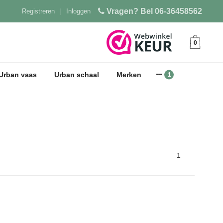
Vragen? Bel 06-36458562
Registreren
|
Inloggen
0
Urban vaas
Urban schaal
Merken
1