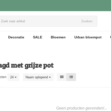
Zoeken
Decoratie
SALE
Bloemen
Urban bloempot
gd met grijze pot
cten
24
Naam oplopend
Geen producten gevonden!...