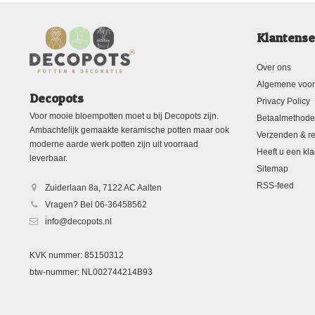
Klantense
Over ons
Algemene voo
Decopots
Privacy Policy
Voor mooie bloempotten moet u bij Decopots zijn.
Betaalmethod
Ambachtelijk gemaakte keramische potten maar ook
Verzenden & re
moderne aarde werk potten zijn uit voorraad
Heeft u een kla
leverbaar.
Sitemap
RSS-feed
Zuiderlaan 8a, 7122 AC Aalten
Vragen? Bel 06-36458562
info@decopots.nl
KVK nummer: 85150312
btw-nummer: NL002744214B93