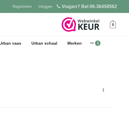
Vragen? Bel 06-36458562
Registreren
|
Inloggen
0
Urban vaas
Urban schaal
Merken
1