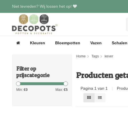
Niet tevreden? Wij lossen het op!
Kleuren
Bloempotten
Vazen
Schalen
Home
Tags
kever
Filter op
Producten get
prijscategorie
Pagina 1 van 1
|
Produ
Min:
€
0
Max:
€
5