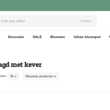
Zoeken
Decoratie
SALE
Bloemen
Urban bloempot
agd met kever
cten
36
Nieuwste producten