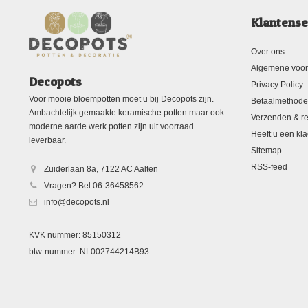
Klantense
Over ons
Algemene voo
Decopots
Privacy Policy
Voor mooie bloempotten moet u bij Decopots zijn.
Betaalmethod
Ambachtelijk gemaakte keramische potten maar ook
Verzenden & re
moderne aarde werk potten zijn uit voorraad
Heeft u een kla
leverbaar.
Sitemap
RSS-feed
Zuiderlaan 8a, 7122 AC Aalten
Vragen? Bel 06-36458562
info@decopots.nl
KVK nummer: 85150312
btw-nummer: NL002744214B93