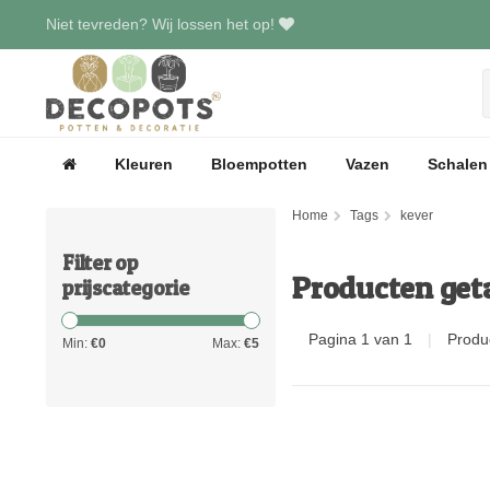
Niet tevreden? Wij lossen het op!
Kleuren
Bloempotten
Vazen
Schalen
Home
Tags
kever
Filter op
Producten get
prijscategorie
Pagina 1 van 1
|
Produ
Min:
€
0
Max:
€
5