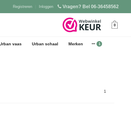
Vragen? Bel 06-36458562
Registreren
|
Inloggen
0
Urban vaas
Urban schaal
Merken
1