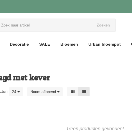
Zoeken
Decoratie
SALE
Bloemen
Urban bloempot
agd met kever
cten
24
Naam aflopend
Geen producten gevonden!...