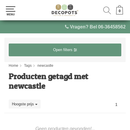
0
0
MENU
MENU
Vragen? Bel 06-36458562
Open filters
Home
Tags
newcastle
Producten getagd met
newcastle
Hoogste prijs
1
Geen producten gevonden!...