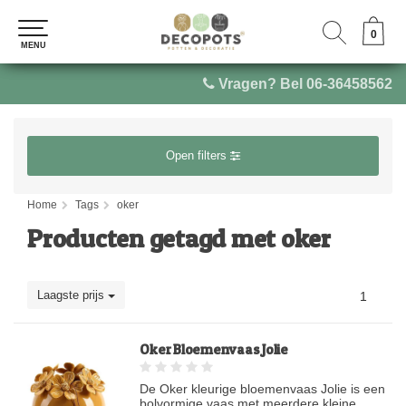
0
0
MENU
MENU
Vragen? Bel 06-36458562
Open filters
Home
Tags
oker
Producten getagd met oker
Laagste prijs
1
Oker Bloemenvaas Jolie
De Oker kleurige bloemenvaas Jolie is een
bolvormige vaas met meerdere kleine