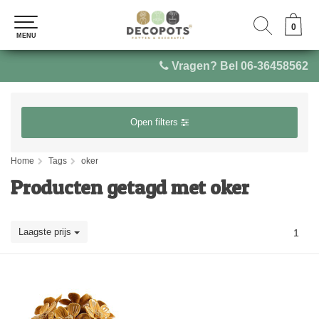
0
0
MENU
MENU
Vragen? Bel 06-36458562
Open filters
Home
Tags
oker
Producten getagd met oker
Laagste prijs
1